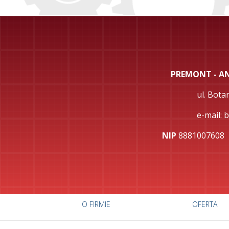
PREMONT - A
ul. Bota
e-mail:
NIP
88810076
O FIRMIE
OFERTA